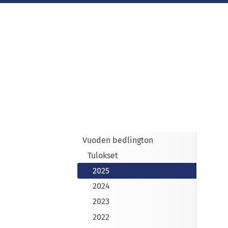
Siirry
sivun
sisältöön
Sivuston etusivulle
Vuoden bedlington
Tulokset
2025
2024
2023
2022