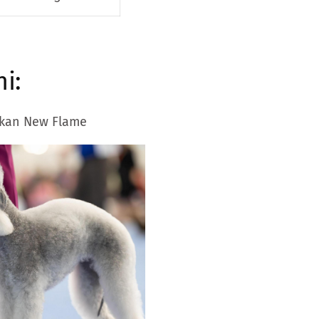
i:
hkan New Flame