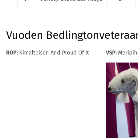
Vuoden Bedlingtonveteraan
ROP:
Kimalteisen And Proud Of It
VSP:
Meripi