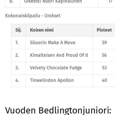
8.
Oikeesti Nuori Kapinallinen
17
Kokonaiskilpailu - Urokset
Sij.
Koiran nimi
Pisteet
1.
Slioorin Make A Move
59
2.
Kimalteisen And Proud Of It
56
3.
Velvety Chocolate Fudge
53
4.
Tinwelindon Apollon
40
Vuoden Bedlingtonjuniori: