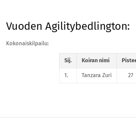
Vuoden Agilitybedlington:
Kokonaiskilpailu:
Sij.
Koiran nimi
Piste
1.
Tanzara Zuri
27