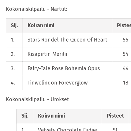
Kokonaiskilpailu - Nartut:
Sij.
Koiran nimi
Piste
1.
Stars Rondel The Queen Of Heart
56
2.
Kisapirtin Merilii
54
3.
Fairy-Tale Rose Bohemia Opus
44
4.
Tinwelindon Foreverglow
18
Kokonaiskilpailu - Urokset
Sij.
Koiran nimi
Pisteet
1.
Velvety Chocolate Fudge
51