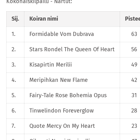
Kokonaiskilpailu - Nartut:
Sij.
Koiran nimi
Piste
1.
Formidable Vom Dubrava
63
2.
Stars Rondel The Queen Of Heart
56
3.
Kisapirtin Merilii
49
4.
Meripihkan New Flame
42
5.
Fairy-Tale Rose Bohemia Opus
31
6.
Tinwelindon Foreverglow
28
7.
Quote Mercy On My Heart
23