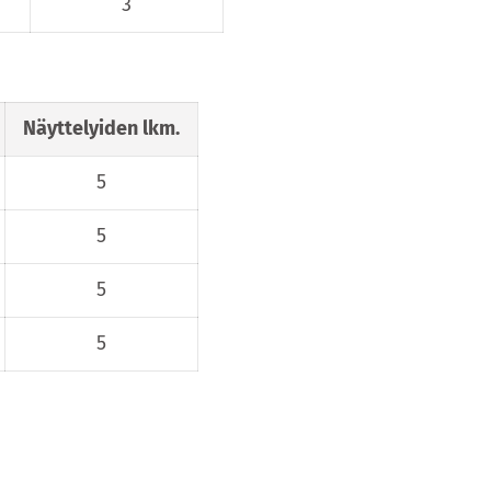
3
Näyttelyiden lkm.
5
5
5
5