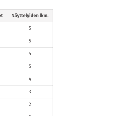
et
Näyttelyiden lkm.
5
5
5
5
4
3
2