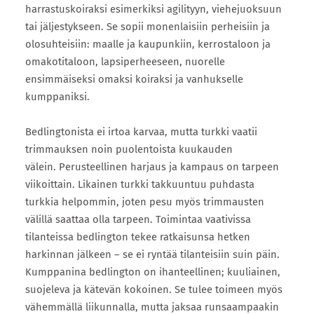
harrastuskoiraksi esimerkiksi agilityyn, viehejuoksuun
tai jäljestykseen. Se sopii monenlaisiin perheisiin ja
olosuhteisiin: maalle ja kaupunkiin, kerrostaloon ja
omakotitaloon, lapsiperheeseen, nuorelle
ensimmäiseksi omaksi koiraksi ja vanhukselle
kumppaniksi.
​Bedlingtonista ei irtoa karvaa, mutta turkki vaatii
trimmauksen noin puolentoista kuukauden
välein. Perusteellinen harjaus ja kampaus on tarpeen
viikoittain. Likainen turkki takkuuntuu puhdasta
turkkia helpommin, joten pesu myös trimmausten
välillä saattaa olla tarpeen. Toimintaa vaativissa
tilanteissa bedlington tekee ratkaisunsa hetken
harkinnan jälkeen – se ei ryntää tilanteisiin suin päin.
Kumppanina bedlington on ihanteellinen; kuuliainen,
suojeleva ja kätevän kokoinen. Se tulee toimeen myös
vähemmällä liikunnalla, mutta jaksaa runsaampaakin