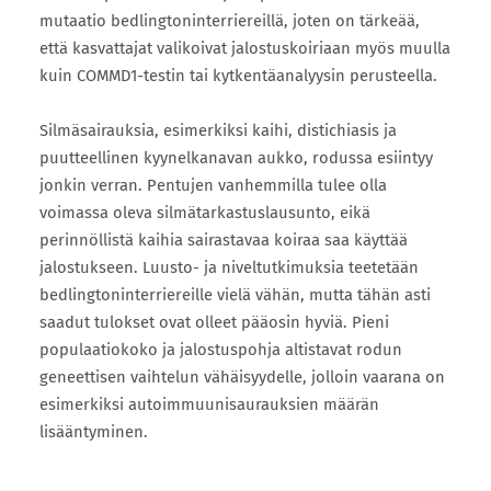
mutaatio bedlingtoninterriereillä, joten on tärkeää,
että kasvattajat valikoivat jalostuskoiriaan myös muulla
kuin COMMD1-testin tai kytkentäanalyysin perusteella.
Silmäsairauksia, esimerkiksi kaihi, distichiasis ja
puutteellinen kyynelkanavan aukko, rodussa esiintyy
jonkin verran. Pentujen vanhemmilla tulee olla
voimassa oleva silmätarkastuslausunto, eikä
perinnöllistä kaihia sairastavaa koiraa saa käyttää
jalostukseen. Luusto- ja niveltutkimuksia teetetään
bedlingtoninterriereille vielä vähän, mutta tähän asti
saadut tulokset ovat olleet pääosin hyviä. Pieni
populaatiokoko ja jalostuspohja altistavat rodun
geneettisen vaihtelun vähäisyydelle, jolloin vaarana on
esimerkiksi autoimmuunisaurauksien määrän
lisääntyminen.