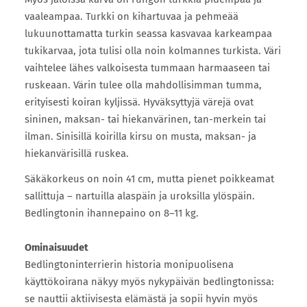
vaaleampaa. Turkki on kihartuvaa ja pehmeää
lukuunottamatta turkin seassa kasvavaa karkeampaa
tukikarvaa, jota tulisi olla noin kolmannes turkista. Väri
vaihtelee lähes valkoisesta tummaan harmaaseen tai
ruskeaan. Värin tulee olla mahdollisimman tumma,
erityisesti koiran kyljissä. Hyväksyttyjä värejä ovat
sininen, maksan- tai hiekanvärinen, tan-merkein tai
ilman. Sinisillä koirilla kirsu on musta, maksan- ja
hiekanvärisillä ruskea.
Säkäkorkeus on noin 41 cm, mutta pienet poikkeamat
sallittuja – nartuilla alaspäin ja uroksilla ylöspäin.
Bedlingtonin ihannepaino on 8–11 kg.
Ominaisuudet
Bedlingtoninterrierin historia monipuolisena
käyttökoirana näkyy myös nykypäivän bedlingtonissa:
se nauttii aktiivisesta elämästä ja sopii hyvin myös