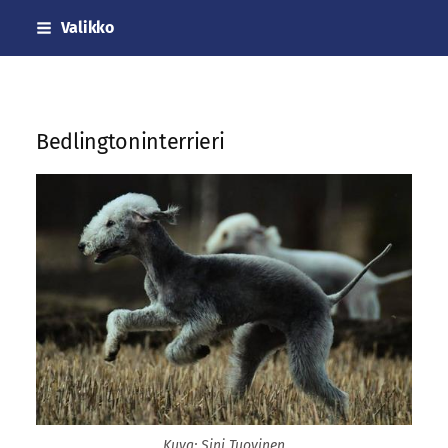
Siirry
Valikko
sivun
sisältöön
Sivuston etusivulle
Bedlingtoninterrieri
Kuva: Sini Tuovinen