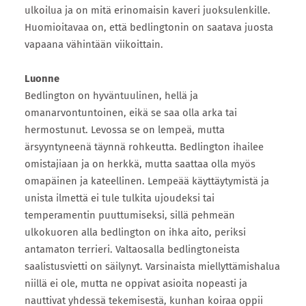
ulkoilua ja on mitä erinomaisin kaveri juoksulenkille.
Huomioitavaa on, että bedlingtonin on saatava juosta
vapaana vähintään viikoittain.
​Luonne
Bedlington on hyväntuulinen, hellä ja
omanarvontuntoinen, eikä se saa olla arka tai
hermostunut. Levossa se on lempeä, mutta
ärsyyntyneenä täynnä rohkeutta. Bedlington ihailee
omistajiaan ja on herkkä, mutta saattaa olla myös
omapäinen ja kateellinen. Lempeää käyttäytymistä ja
unista ilmettä ei tule tulkita ujoudeksi tai
temperamentin puuttumiseksi, sillä pehmeän
ulkokuoren alla bedlington on ihka aito, periksi
antamaton terrieri. Valtaosalla bedlingtoneista
saalistusvietti on säilynyt. Varsinaista miellyttämishalua
niillä ei ole, mutta ne oppivat asioita nopeasti ja
nauttivat yhdessä tekemisestä, kunhan koiraa oppii