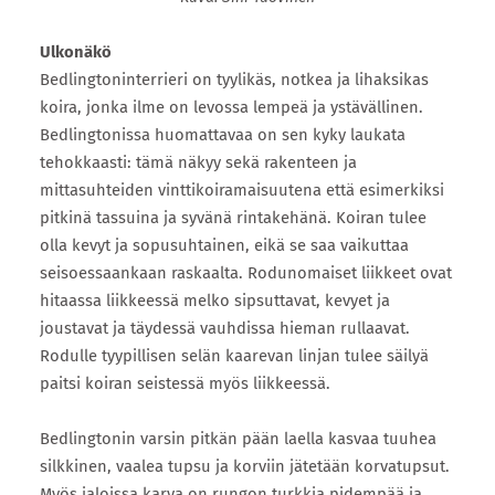
​Ulkonäkö
Bedlingtoninterrieri on tyylikäs, notkea ja lihaksikas
koira, jonka ilme on levossa lempeä ja ystävällinen.
Bedlingtonissa huomattavaa on sen kyky laukata
tehokkaasti: tämä näkyy sekä rakenteen ja
mittasuhteiden vinttikoiramaisuutena että esimerkiksi
pitkinä tassuina ja syvänä rintakehänä. Koiran tulee
olla kevyt ja sopusuhtainen, eikä se saa vaikuttaa
seisoessaankaan raskaalta. Rodunomaiset liikkeet ovat
hitaassa liikkeessä melko sipsuttavat, kevyet ja
joustavat ja täydessä vauhdissa hieman rullaavat.
Rodulle tyypillisen selän kaarevan linjan tulee säilyä
paitsi koiran seistessä myös liikkeessä.
Bedlingtonin varsin pitkän pään laella kasvaa tuuhea
silkkinen, vaalea tupsu ja korviin jätetään korvatupsut.
Myös jaloissa karva on rungon turkkia pidempää ja