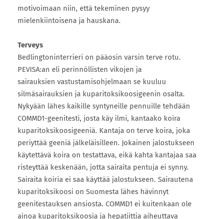
motivoimaan niin, että tekeminen pysyy
mielenkiintoisena ja hauskana.
Terveys
Bedlingtoninterrieri on pääosin varsin terve rotu.
PEVISA:an eli perinnöllisten vikojen ja
sairauksien vastustamisohjelmaan se kuuluu
silmäsairauksien ja kuparitoksikoosigeenin osalta.
Nykyään lähes kaikille syntyneille pennuille tehdään
COMMD1-geenitesti, josta käy ilmi, kantaako koira
kuparitoksikoosigeeniä. Kantaja on terve koira, joka
periyttää geeniä jälkeläisilleen. Jokainen jalostukseen
käytettävä koira on testattava, eikä kahta kantajaa saa
risteyttää keskenään, jotta sairaita pentuja ei synny.
Sairaita koiria ei saa käyttää jalostukseen. Sairautena
kuparitoksikoosi on Suomesta lähes hävinnyt
geenitestauksen ansiosta. COMMD1 ei kuitenkaan ole
ainoa kuparitoksikoosia ja hepatiittia aiheuttava