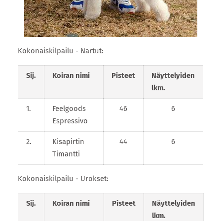
Kokonaiskilpailu - Nartut:
Sij.
Koiran nimi
Pisteet
Näyttelyiden
lkm.
1.
Feelgoods
46
6
Espressivo
2.
Kisapirtin
44
6
Timantti
Kokonaiskilpailu - Urokset:
Sij.
Koiran nimi
Pisteet
Näyttelyiden
lkm.