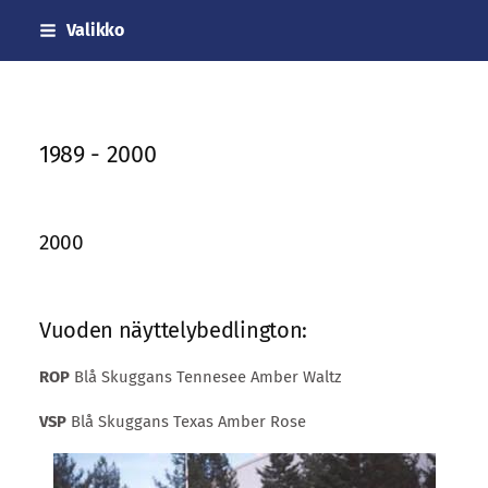
Siirry
Valikko
sivun
sisältöön
Sivuston etusivulle
1989 - 2000
2000
Vuoden näyttelybedlington:
ROP
Blå Skuggans Tennesee Amber Waltz
VSP
Blå Skuggans Texas Amber Rose