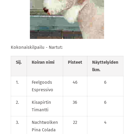
Kokonaiskilpailu - Nartut:
Sij.
Koiran nimi
Pisteet
Näyttelyiden
lkm.
1.
Feelgoods
46
6
Espressivo
2.
Kisapirtin
36
6
Timantti
3.
Nachtwolken
22
4
Pina Colada