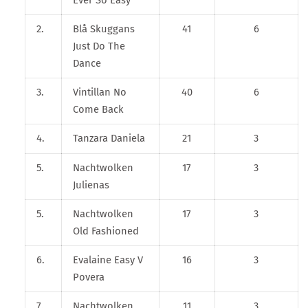
Ever So Easy
2.
Blå Skuggans
41
6
Just Do The
Dance
3.
Vintillan No
40
6
Come Back
4.
Tanzara Daniela
21
3
5.
Nachtwolken
17
3
Julienas
5.
Nachtwolken
17
3
Old Fashioned
6.
Evalaine Easy V
16
3
Povera
7.
Nachtwolken
11
3