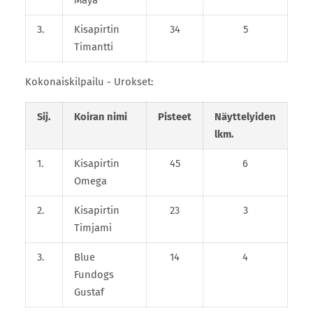
3.
Kisapirtin
34
5
Timantti
Kokonaiskilpailu - Urokset:
Sij.
Koiran nimi
Pisteet
Näyttelyiden
lkm.
1.
Kisapirtin
45
6
Omega
2.
Kisapirtin
23
3
Timjami
3.
Blue
14
4
Fundogs
Gustaf