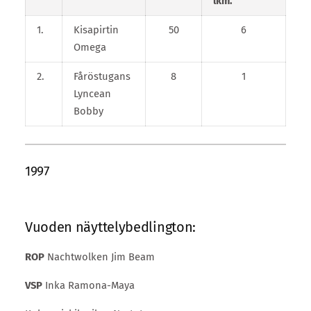
lkm.
1.
Kisapirtin
50
6
Omega
2.
Fåröstugans
8
1
Lyncean
Bobby
1997
Vuoden näyttelybedlington:
ROP
Nachtwolken Jim Beam
VSP
Inka Ramona-Maya