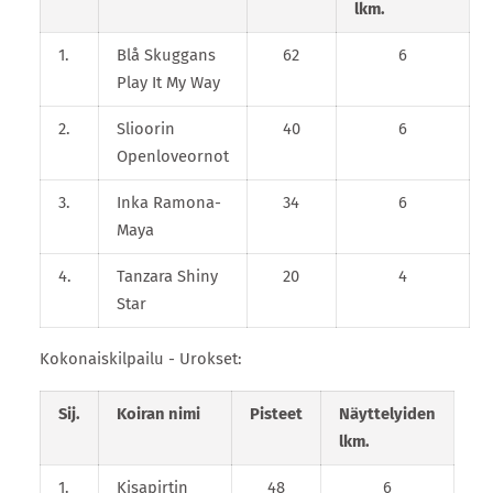
lkm.
1.
Blå Skuggans
62
6
Play It My Way
2.
Slioorin
40
6
Openloveornot
3.
Inka Ramona-
34
6
Maya
4.
Tanzara Shiny
20
4
Star
Kokonaiskilpailu - Urokset:
Sij.
Koiran nimi
Pisteet
Näyttelyiden
lkm.
1.
Kisapirtin
48
6