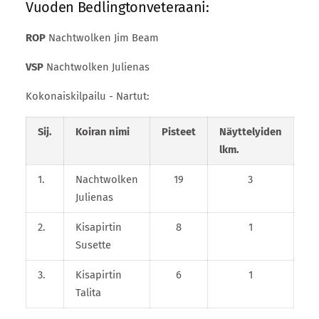
Vuoden Bedlingtonveteraani:
ROP
Nachtwolken Jim Beam
VSP
Nachtwolken Julienas
Kokonaiskilpailu - Nartut:
Sij.
Koiran nimi
Pisteet
Näyttelyiden
lkm.
1.
Nachtwolken
19
3
Julienas
2.
Kisapirtin
8
1
Susette
3.
Kisapirtin
6
1
Talita