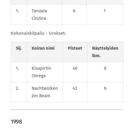
1.
Tanzara
6
1
Cinzina
Kokonaiskilpailu - Urokset:
Sij.
Koiran nimi
Pisteet
Näyttelyiden
lkm.
1.
Kisapirtin
46
6
Omega
2.
Nachtwolken
42
6
Jim Beam
1998