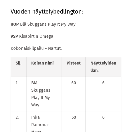
Vuoden näyttelybedlington:
ROP
Blå Skuggans Play It My Way
VSP
Kisapirtin Omega
Kokonaiskilpailu - Nartut:
Sij.
Koiran nimi
Pisteet
Näyttelyiden
lkm.
1.
Blå
60
6
Skuggans
Play It My
Way
2.
Inka
50
6
Ramona-
Maya