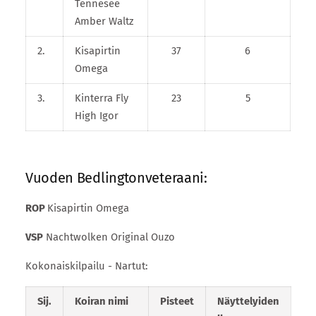
Tennesee
Amber Waltz
2.
Kisapirtin
37
6
Omega
3.
Kinterra Fly
23
5
High Igor
Vuoden Bedlingtonveteraani:
ROP
Kisapirtin Omega
VSP
Nachtwolken Original Ouzo
Kokonaiskilpailu - Nartut:
Sij.
Koiran nimi
Pisteet
Näyttelyiden