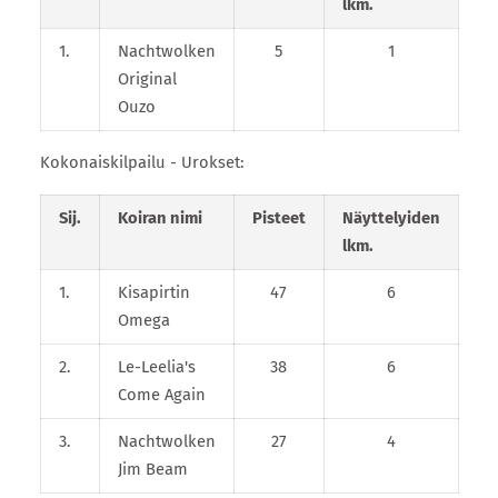
lkm.
1.
Nachtwolken
5
1
Original
Ouzo
Kokonaiskilpailu - Urokset:
Sij.
Koiran nimi
Pisteet
Näyttelyiden
lkm.
1.
Kisapirtin
47
6
Omega
2.
Le-Leelia's
38
6
Come Again
3.
Nachtwolken
27
4
Jim Beam