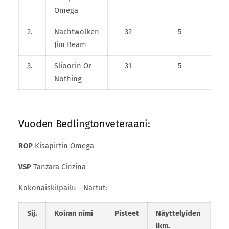
Omega
2.
Nachtwolken
32
5
Jim Beam
3.
Slioorin Or
31
5
Nothing
Vuoden Bedlingtonveteraani:
ROP
Kisapirtin Omega
VSP
Tanzara Cinzina
Kokonaiskilpailu - Nartut:
Sij.
Koiran nimi
Pisteet
Näyttelyiden
lkm.