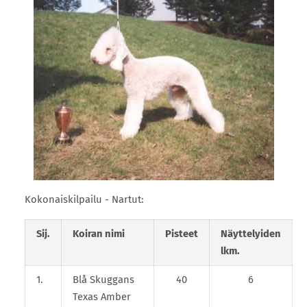
Kokonaiskilpailu - Nartut:
Sij.
Koiran nimi
Pisteet
Näyttelyiden
lkm.
1.
Blå Skuggans
40
6
Texas Amber