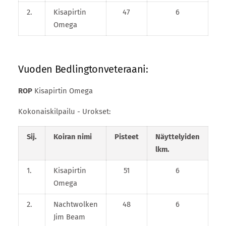
2.
Kisapirtin
47
6
Omega
Vuoden Bedlingtonveteraani:
ROP
Kisapirtin Omega
Kokonaiskilpailu - Urokset:
Sij.
Koiran nimi
Pisteet
Näyttelyiden
lkm.
1.
Kisapirtin
51
6
Omega
2.
Nachtwolken
48
6
Jim Beam