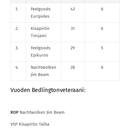
1.
Feelgoods
42
6
Euripides
2.
Kisapirtin
31
6
Timjami
3.
Feelgoods
29
5
Epikuros
4.
Nachtwolken
28
6
Jim Beam
Vuoden Bedlingtonveteraani:
ROP
Nachtwolken Jim Beam
VSP Kisapirtin Talita