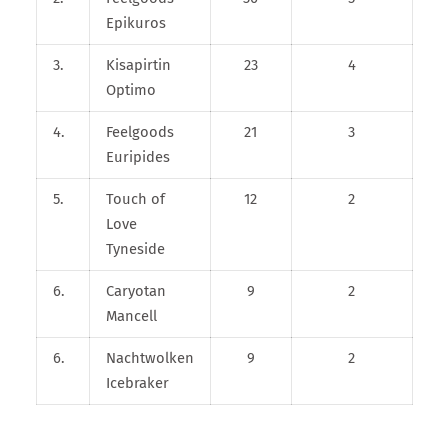
Epikuros
3.
Kisapirtin
23
4
Optimo
4.
Feelgoods
21
3
Euripides
5.
Touch of
12
2
Love
Tyneside
6.
Caryotan
9
2
Mancell
6.
Nachtwolken
9
2
Icebraker