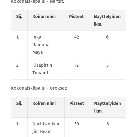
Kokonaiskilpailu - Nartut:
Sij.
Koiran nimi
Pisteet
Näyttelyiden
lkm.
1.
Inka
42
6
Ramona-
Maya
2.
Kisapirtin
12
3
Timantti
Kokonaiskilpailu - Urokset:
Sij.
Koiran nimi
Pisteet
Näyttelyiden
lkm.
1.
Nachtwolken
50
6
Jim Beam