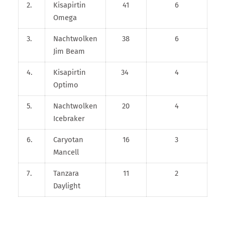
2.
Kisapirtin
41
6
Omega
3.
Nachtwolken
38
6
Jim Beam
4.
Kisapirtin
34
4
Optimo
5.
Nachtwolken
20
4
Icebraker
6.
Caryotan
16
3
Mancell
7.
Tanzara
11
2
Daylight