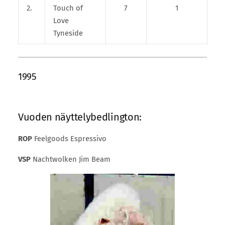
2.
Touch of
7
1
Love
Tyneside
1995
Vuoden näyttelybedlington:
ROP
Feelgoods Espressivo
VSP
Nachtwolken Jim Beam