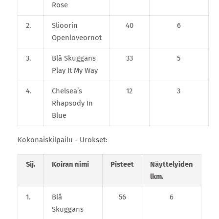
Rose
2.
Slioorin
40
6
Openloveornot
3.
Blå Skuggans
33
5
Play It My Way
4.
Chelsea’s
12
3
Rhapsody In
Blue
Kokonaiskilpailu - Urokset:
Sij.
Koiran nimi
Pisteet
Näyttelyiden
lkm.
1.
Blå
56
6
Skuggans