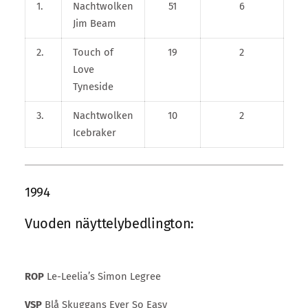
1.
Nachtwolken
51
6
Jim Beam
2.
Touch of
19
2
Love
Tyneside
3.
Nachtwolken
10
2
Icebraker
1994
Vuoden näyttelybedlington:
ROP
Le-Leelia’s Simon Legree
VSP
Blå Skuggans Ever So Easy