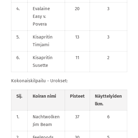
4.
Evalaine
20
3
Easy v.
Povera
5.
Kisapritin
13
3
Timjami
6.
Kisapritin
11
2
Susette
Kokonaiskilpailu - Urokset:
Sij.
Koiran nimi
Pisteet
Näyttelyiden
lkm.
1.
Nachtwolken
37
6
Jim Beam
2.
Feelgoods
30
5