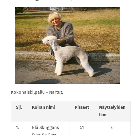
Kokonaiskilpailu - Nartut:
Sij.
Koiran nimi
Pisteet
Näyttelyiden
lkm.
1.
Blå Skuggans
51
6