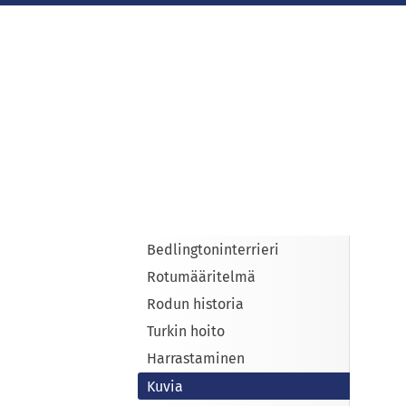
Siirry
sivun
sisältöön
Sivuston etusivulle
Bedlingtoninterrieri
Rotumääritelmä
Rodun historia
Turkin hoito
Harrastaminen
Kuvia