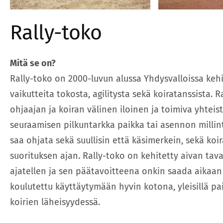
Rally-toko
Mitä se on?
Rally-toko on 2000-luvun alussa Yhdysvalloissa kehit
vaikutteita tokosta, agilitysta sekä koiratanssista. 
ohjaajan ja koiran välinen iloinen ja toimiva yhteist
seuraamisen pilkuntarkka paikka tai asennon millin
saa ohjata sekä suullisin että käsimerkein, sekä ko
suorituksen ajan. Rally-toko on kehitetty aivan tava
ajatellen ja sen päätavoitteena onkin saada aikaan 
koulutettu käyttäytymään hyvin kotona, yleisillä pa
koirien läheisyydessä.