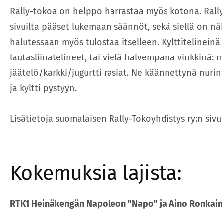
Rally-tokoa on helppo harrastaa myös kotona. Rall
sivuilta pääset lukemaan säännöt, sekä siellä on näky
halutessaan myös tulostaa itselleen. Kylttitelineinä
lautasliinatelineet, tai vielä halvempana vinkkinä: 
jäätelö/karkki/jugurtti rasiat. Ne käännettynä nurinp
ja kyltti pystyyn.
Lisätietoja suomalaisen Rally-Tokoyhdistys ry:n sivui
Kokemuksia lajista:
RTK1 Heinäkengän Napoleon "Napo" ja Aino Ronkai