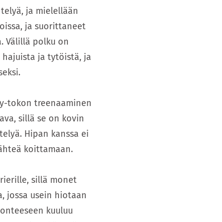
telyä, ja mielellään
issa, ja suorittaneet
 Välillä polku on
hajuista ja tytöistä, ja
eksi.
ally-tokon treenaaminen
va, sillä se on kovin
elyä. Hipan kanssa ei
 lähteä koittamaan.
ierille, sillä monet
a, jossa usein hiotaan
luonteeseen kuuluu