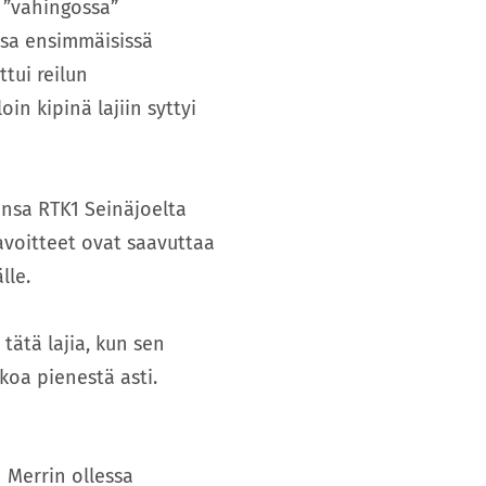
 ”vahingossa”
ssa ensimmäisissä
ttui reilun
n kipinä lajiin syttyi
ensa RTK1 Seinäjoelta
avoitteet ovat saavuttaa
lle.
ätä lajia, kun sen
koa pienestä asti.
 Merrin ollessa