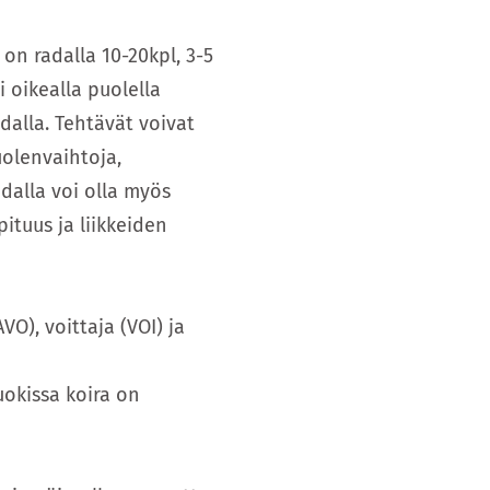
 on radalla 10-20kpl, 3-5
 oikealla puolella
dalla. Tehtävät voivat
uolenvaihtoja,
adalla voi olla myös
ituus ja liikkeiden
VO), voittaja (VOI) ja
uokissa koira on