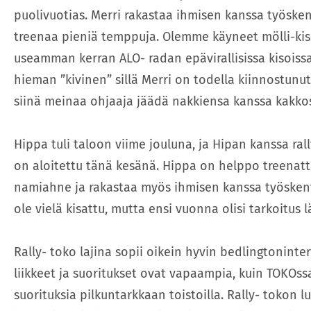
puolivuotias. Merri rakastaa ihmisen kanssa työsken
treenaa pieniä temppuja. Olemme käyneet mölli-kiso
useamman kerran ALO- radan epävirallisissa kisoissa.
hieman ”kivinen” sillä Merri on todella kiinnostunut 
siinä meinaa ohjaaja jäädä nakkiensa kanssa kakkos
Hippa tuli taloon viime jouluna, ja Hipan kanssa r
on aloitettu tänä kesänä. Hippa on helppo treenatta
namiahne ja rakastaa myös ihmisen kanssa työskent
ole vielä kisattu, mutta ensi vuonna olisi tarkoitus
Rally- toko lajina sopii oikein hyvin bedlingtoninterr
liikkeet ja suoritukset ovat vapaampia, kuin TOKOss
suorituksia pilkuntarkkaan toistoilla. Rally- tokon 