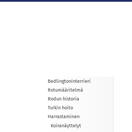
Siirry
sivun
sisältöön
Sivuston etusivulle
Bedlingtoninterrieri
Rotumääritelmä
Rodun historia
Turkin hoito
Harrastaminen
Koiranäyttelyt