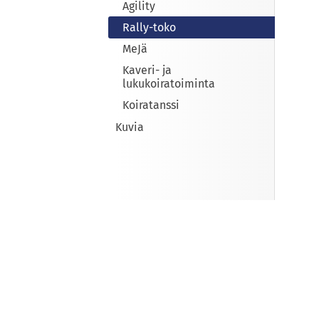
Agility
Rally-toko
MeJä
Kaveri- ja
lukukoiratoiminta
Koiratanssi
Kuvia