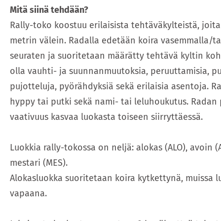
Mitä siinä tehdään?
Rally-toko koostuu erilaisista tehtäväkylteistä, joita
metrin välein. Radalla edetään koira vasemmalla/tai
seuraten ja suoritetaan määrätty tehtävä kyltin koh
olla vauhti- ja suunnanmuutoksia, peruuttamisia, p
pujotteluja, pyörähdyksiä sekä erilaisia asentoja. R
hyppy tai putki sekä nami- tai leluhoukutus. Radan p
vaativuus kasvaa luokasta toiseen siirryttäessä.
Luokkia rally-tokossa on neljä: alokas (ALO), avoin (A
mestari (MES).
Alokasluokka suoritetaan koira kytkettynä, muissa l
vapaana.