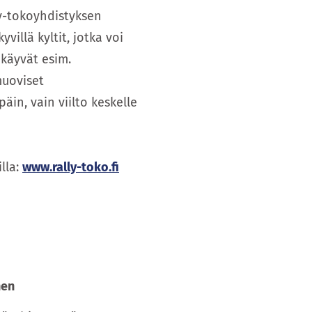
y-tokoyhdistyksen
villä kyltit, jotka voi
 käyvät esim.
muoviset
äin, vain viilto keskelle
lla:
www.rally-toko.fi
nen