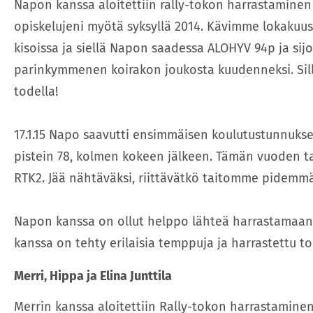
Napon kanssa aloitettiin rally-tokon harrastaminen
opiskelujeni myötä syksyllä 2014. Kävimme lokakuu
kisoissa ja siellä Napon saadessa ALOHYV 94p ja sijo
parinkymmenen koirakon joukosta kuudenneksi. Silloi
todella!
17.1.15 Napo saavutti ensimmäisen koulutustunnuks
pistein 78, kolmen kokeen jälkeen. Tämän vuoden t
RTK2. Jää nähtäväksi, riittävätkö taitomme pidemmä
Napon kanssa on ollut helppo lähteä harrastamaan t
kanssa on tehty erilaisia temppuja ja harrastettu to
Merri, Hippa ja Elina Junttila
Merrin kanssa aloitettiin Rally-tokon harrastaminen