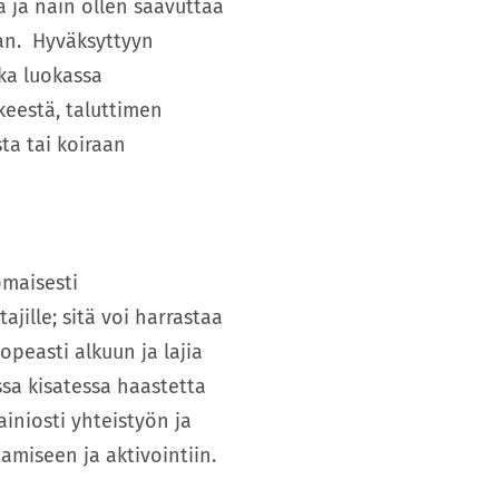
a ja näin ollen saavuttaa
aan. Hyväksyttyyn
ka luokassa
kkeestä, taluttimen
ta tai koiraan
omaisesti
ajille; sitä voi harrastaa
opeasti alkuun ja lajia
ssa kisatessa haastetta
mainiosti yhteistyön ja
miseen ja aktivointiin.