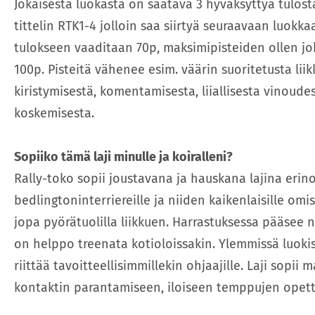
Jokaisesta luokasta on saatava 3 hyväksyttyä tulost
tittelin RTK1-4 jolloin saa siirtyä seuraavaan luokk
tulokseen vaaditaan 70p, maksimipisteiden ollen jo
100p. Pisteitä vähenee esim. väärin suoritetusta lii
kiristymisestä, komentamisesta, liiallisesta vinoudes
koskemisesta.
Sopiiko tämä laji minulle ja koiralleni?
Rally-toko sopii joustavana ja hauskana lajina erin
bedlingtoninterriereille ja niiden kaikenlaisille omist
jopa pyörätuolilla liikkuen. Harrastuksessa pääsee n
on helppo treenata kotioloissakin. Ylemmissä luoki
riittää tavoitteellisimmillekin ohjaajille. Laji sopii 
kontaktin parantamiseen, iloiseen temppujen opetta