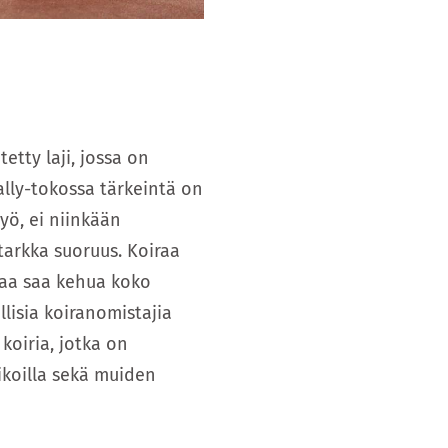
etty laji, jossa on
Rally-tokossa tärkeintä on
yö, ei niinkään
tarkka suoruus. Koiraa
iraa saa kehua koko
llisia koiranomistajia
koiria, jotka on
ikoilla sekä muiden